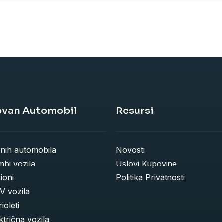
ovan Automobil
Resursi
vnih automobila
Novosti
bi vozila
Uslovi Kupovine
ioni
Politika Privatnosti
V vozila
ioleti
trična vozila