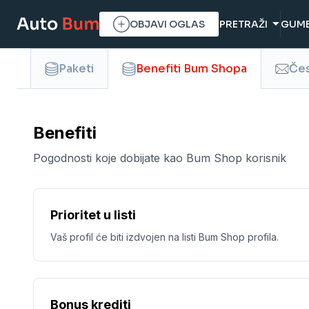
OBJAVI OGLAS
PRETRAŽI
GUM
Paketi
Čes
Benefiti Bum Shopa
Benefiti
Pogodnosti koje dobijate kao Bum Shop korisnik
Prioritet u listi
Vaš profil će biti izdvojen na listi Bum Shop profila.
Bonus krediti