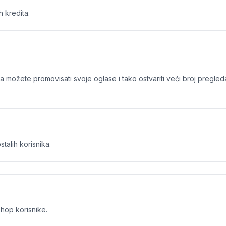
 kredita.
ožete promovisati svoje oglase i tako ostvariti veći broj pregleda
talih korisnika.
hop korisnike.