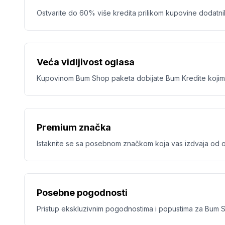
Ostvarite do 60% više kredita prilikom kupovine dodatnih
Veća vidljivost oglasa
Kupovinom Bum Shop paketa dobijate Bum Kredite kojima m
Premium značka
Istaknite se sa posebnom značkom koja vas izdvaja od os
Posebne pogodnosti
Pristup ekskluzivnim pogodnostima i popustima za Bum S