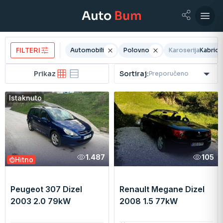
FILTERI
Automobili
Polovno
Karoserija
Kabriol
Prikaz
Sortiraj:
Preporučeno
Istaknuto
1.487
105
Hitno
Renault Megane Dizel
Peugeot 307 Dizel
2008 1.5 77kW
2003 2.0 79kW
Kabriolet Manuelni
Kabriolet Manuelni