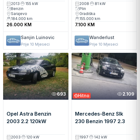
2013
155 kW
2008
81 kW
Benzin
Plin
Sarajevo
Gradiška
184.000
km
155.000
km
26.000 KM
7.100 KM
Sanjin Luinovic
Wanderlust
Prije 10 Mjeseci
Prije 10 Mjeseci
693
2.109
Hitno
Opel Astra Benzin
Mercedes-Benz Slk
2003 2.2 120kW
230 Benzin 1997 2.3
Kabriolet Manuelni
142kW Kabriolet
Manuelni, za više info
2003
120 kW
1997
142 kW