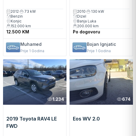
2012
73 kW
2010
130 kW
Benzin
Dizel
Konjic
Banja Luka
152.000
km
200.000
km
12.500 KM
Po dogovoru
Muhamed
Bojan Ignjatic
Prije 1 Godina
Prije 1 Godina
1.234
674
2019 Toyota RAV4 LE
Eos WV 2.0
FWD