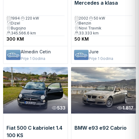
Mercedes a klasa
ispravan nema
remenice 1.4 benzin
1994
220 kW
2002
50 kW
Dizel
Benzin
Bugojno
Novi Travnik
345.566.6
km
33.333
km
300 KM
50 KM
Almedin Cetin
Jure
Prije 1 Godina
Prije 1 Godina
533
1.817
Fiat 500 C kabriolet 1.4
BMW e93 e92 Cabrio
100 KS