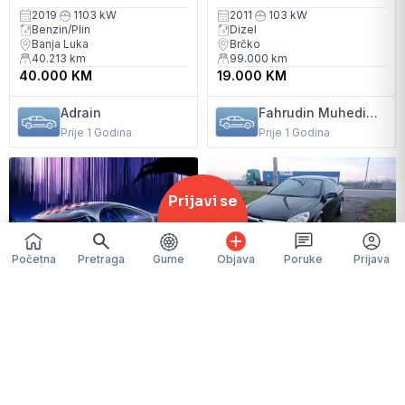
2019
1103 kW
2011
103 kW
Benzin/Plin
Dizel
Banja Luka
Brčko
40.213
km
99.000
km
40.000 KM
19.000 KM
Adrain
Fahrudin Muhedinovic
Prije 1 Godina
Prije 1 Godina
Prijavi se
Početna
Pretraga
Gume
Objava
Poruke
Prijava
1.444
1.853
Hitno
prodajem super auto
Opel astra h 1.9 cdti 110
kw
2024
1231 kW
2007
110 kW