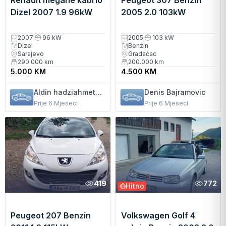
Renault megane kabrio
Peugeot 307 Benzin
Dizel 2007 1.9 96kW
2005 2.0 103kW
Kabriolet Manuelni
2007
96 kW
2005
103 kW
Dizel
Benzin
Sarajevo
Gradačac
290.000
km
200.000
km
5.000 KM
4.500 KM
Aldin hadziahmetovic
Denis Bajramovic
Prije 6 Mjeseci
Prije 6 Mjeseci
419
772
Hitno
Peugeot 207 Benzin
Volkswagen Golf 4