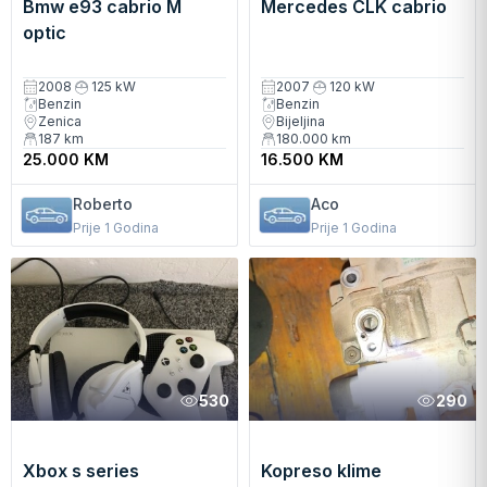
Bmw e93 cabrio M
Mercedes CLK cabrio
optic
2008
125 kW
2007
120 kW
Benzin
Benzin
Zenica
Bijeljina
187
km
180.000
km
25.000 KM
16.500 KM
Roberto
Aco
Prije 1 Godina
Prije 1 Godina
530
290
Xbox s series
Kopreso klime