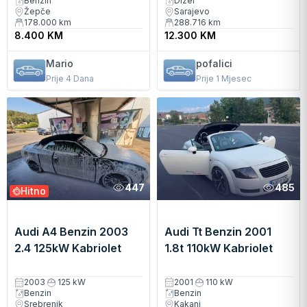
Benzin
Dizel
Žepče
Sarajevo
178.000
km
288.716
km
8.400 KM
12.300 KM
Mario
pofalici
Prije 4 Dana
Prije 1 Mjesec
447
485
Hitno
Audi A4 Benzin 2003
Audi Tt Benzin 2001
2.4 125kW Kabriolet
1.8t 110kW Kabriolet
Automatski
Manuelni
2003
125 kW
2001
110 kW
Benzin
Benzin
Srebrenik
Kakanj