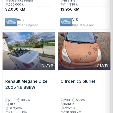
Bosanska Krupa
Bijeljina
250.000
km
114.539
km
32.000 KM
13.950 KM
Adis
V S
Prije 11 Mjeseci
Prije 11 Mjeseci
790
1.519
Renault Megane Dizel
Citroen c3 pluriel
2005 1.9 88kW
Kabriolet Manuelni
2005
88 kW
2005
55 kW
Dizel
Benzin
Sarajevo
Zvornik
240.368
km
120.000
km