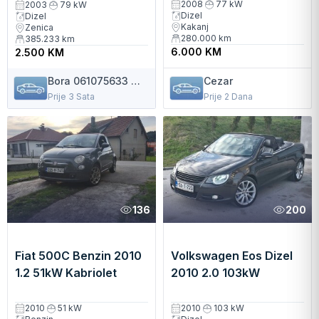
2008
77 kW
2003
79 kW
Dizel
Dizel
Kakanj
Zenica
280.000
km
385.233
km
6.000 KM
2.500 KM
Bora 061075633 Brle
Cezar
Prije 3 Sata
Prije 2 Dana
136
200
Fiat 500C Benzin 2010
Volkswagen Eos Dizel
1.2 51kW Kabriolet
2010 2.0 103kW
Manuelni
Kabriolet Manuelni
2010
51 kW
2010
103 kW