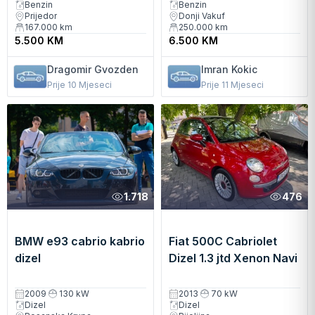
Benzin
Benzin
javite se na
Prijedor
Donji Vakuf
viber/whatsapp
167.000
km
250.000
km
5.500 KM
6.500 KM
Dragomir Gvozden
Imran Kokic
Prije 10 Mjeseci
Prije 11 Mjeseci
1.718
476
BMW e93 cabrio kabrio
Fiat 500C Cabriolet
dizel
Dizel 1.3 jtd Xenon Navi
Alu
2009
130 kW
2013
70 kW
Dizel
Dizel