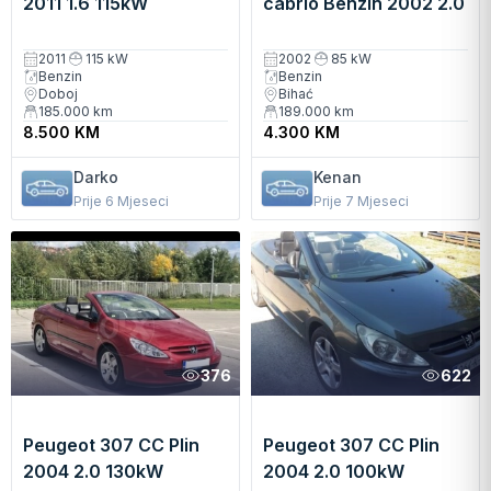
2011 1.6 115kW
cabrio Benzin 2002 2.0
Manuelni
85kW Kabriolet
Manuelni
2011
115 kW
2002
85 kW
Benzin
Benzin
Doboj
Bihać
185.000
km
189.000
km
8.500 KM
4.300 KM
Darko
Kenan
Prije 6 Mjeseci
Prije 7 Mjeseci
376
622
Peugeot 307 CC Plin
Peugeot 307 CC Plin
2004 2.0 130kW
2004 2.0 100kW