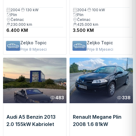
Kabriolet Manuelni
Kabriolet Manuelni
2004
130 kW
2004
100 kW
Plin
Plin
Čelinac
Čelinac
230.000
km
425.000
km
6.400 KM
3.500 KM
Zeljko Topic
Zeljko Topic
Prije 8 Mjeseci
Prije 8 Mjeseci
483
338
Audi A5 Benzin 2013
Renault Megane Plin
2.0 155kW Kabriolet
2008 1.6 81kW
Automatski
Kabriolet Manuelni