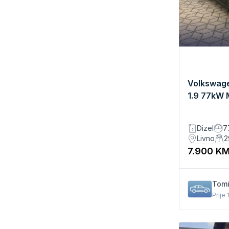
SIGURNOST
SJEDEĆA MJESTA
OPREMA
Volkswage
1.9 77kW 
Dizel
7
Livno
2
7.900 K
Tom
Prije