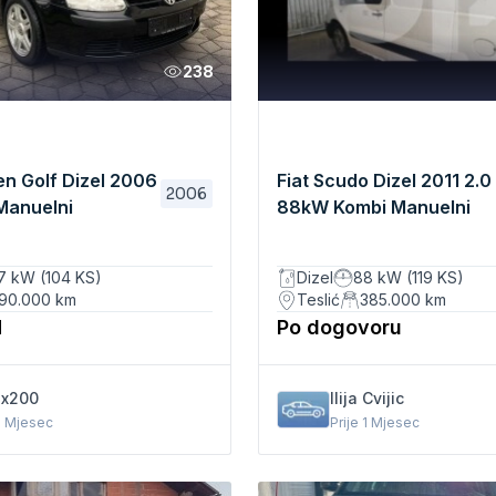
238
n Golf Dizel 2006
Fiat Scudo Dizel 2011 2.0
2006
Manuelni
88kW Kombi Manuelni
7 kW (104 KS)
Dizel
88 kW (119 KS)
90.000
km
Teslić
385.000
km
M
Po dogovoru
ix200
Ilija Cvijic
 1 Mjesec
Prije 1 Mjesec