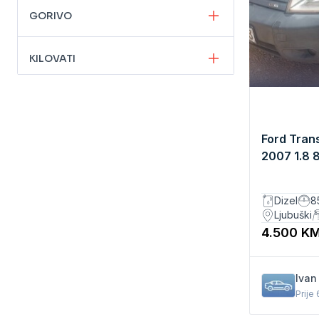
GORIVO
KILOVATI
KONJSKIH SNAGA
Ford Trans
KUBIKAŽA
2007 1.8 
Manuelni
VLASNIŠTVO
Dizel
8
Ljubuški
KLIMA
4.500 K
EMISIONI STANDARD
Ivan
Prije
MJENJAČ