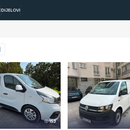
E
DIJELOVI
153