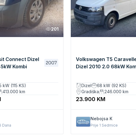
201
it Connect Dizel
Volkswagen T5 Caravell
2007
85kW Kombi
Dizel 2010 2.0 68kW Kom
Manuelni
5 kW (115 KS)
Dizel
68 kW (92 KS)
413.000
km
Gradiška
246.000
km
M
23.900 KM
Nebojsa K
 6 Dana
Prije 1 Sedmice