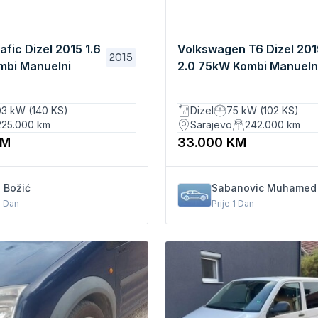
afic Dizel 2015 1.6
Volkswagen T6 Dizel 20
2015
mbi Manuelni
2.0 75kW Kombi Manueln
ZATVOREN 2 KLIZNIH V
03 kW (140 KS)
Dizel
75 kW (102 KS)
225.000
km
Sarajevo
242.000
km
KM
33.000 KM
 Božić
Sabanovic Muhamed
1 Dan
Prije 1 Dan