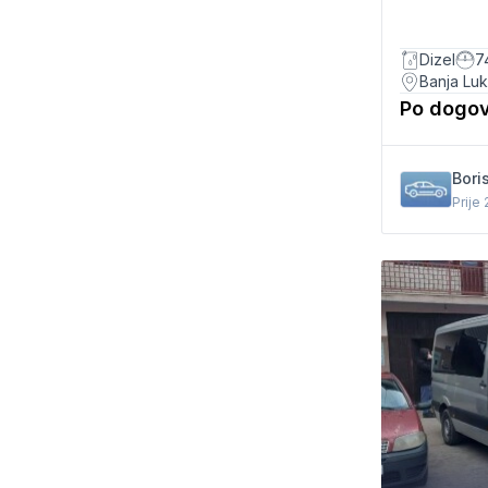
Dizel
7
Banja Lu
Po dogo
Bori
Prije