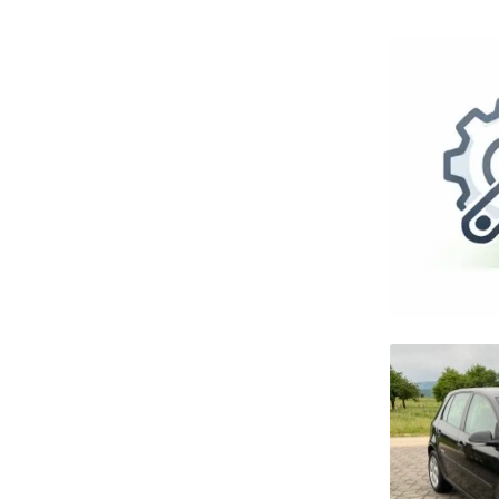
BROJ BRZINA MJENJAČA
BROJ VRATA
STRANA VOLANA
BOJA SPOLJAŠNJOSTI
OŠTEĆENJE
KAROSERIJA
POGON