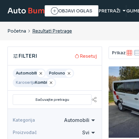
OBJAVI OGLAS
PRETRAŽI
GUM
Početna
Rezultati Pretrage
Prikaz
FILTERI
Resetuj
Automobili
Polovno
Karoserija
Kombi
Sačuvajte pretragu
Automobili
Kategorija
Svi
Proizvođač