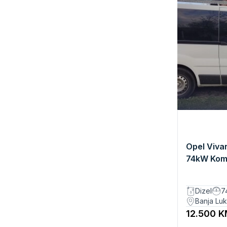
Opel Vivar
74kW Kom
Dizel
7
Banja Lu
12.500 