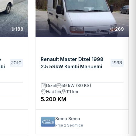
188
269
e
Renault Master Dizel 1998
2010
1998
bi
2.5 59kW Kombi Manuelni
Dizel
59 kW (80 KS)
Hadžići
111
km
5.200 KM
Sema Sema
Prije 2 Sedmice