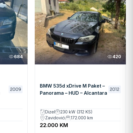
684
420
BMW 535d xDrive M Paket –
2009
2012
i
Panorama – HUD – Alcantara
– FULL OPREMA – TOP
STANJE
Dizel
230 kW (312 KS)
Zavidovići
172.000
km
22.000 KM