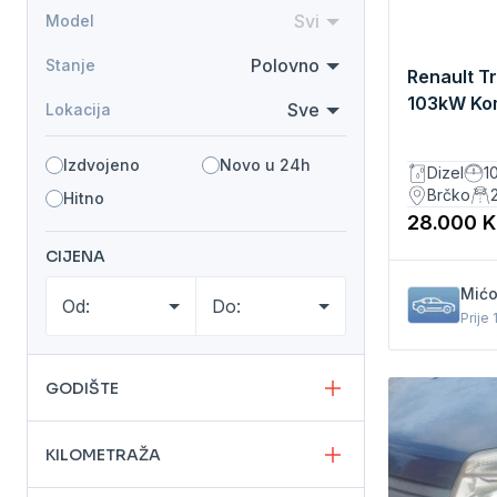
Svi
Model
Polovno
Stanje
Renault Tr
103kW Ko
Sve
Lokacija
Izdvojeno
Novo u 24h
Dizel
1
Brčko
Hitno
28.000 
CIJENA
Mićo
Od:
Do:
Prije 
GODIŠTE
KILOMETRAŽA