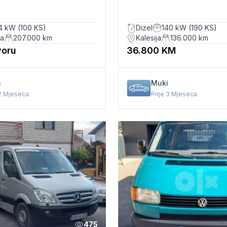
Automatski
4 kW (100 KS)
Dizel
140 kW (190 KS)
ka
207.000
km
Kalesija
136.000
km
voru
36.800 KM
s
Muki
 2 Mjeseca
Prije 3 Mjeseca
475