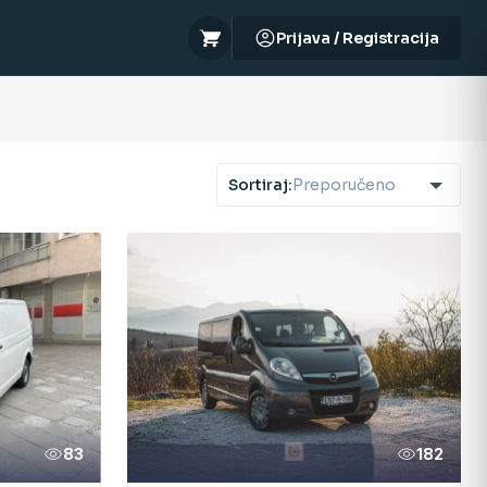
Prijava / Registracija
Sortiraj:
Preporučeno
83
182