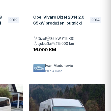
19
Opel Vivaro Dizel 2014 2.0
2019
2014
i
85kW produženi putnički
RATA
kombi
Dizel
85 kW (115 KS)
Ljubuški
415.000
km
16.000 KM
Ivan Madunović
Prije 4 Dana