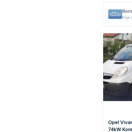
Bori
Prije
Opel Vivar
74kW Kom