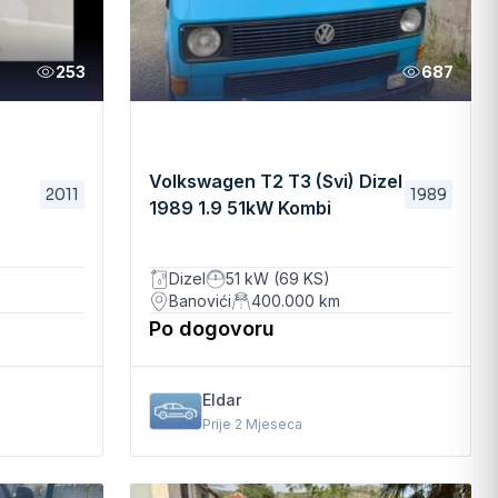
253
687
Volkswagen T2 T3 (Svi) Dizel
2011
1989
1989 1.9 51kW Kombi
Manuelni
Dizel
51 kW (69 KS)
Banovići
400.000
km
Po dogovoru
Eldar
Prije 2 Mjeseca