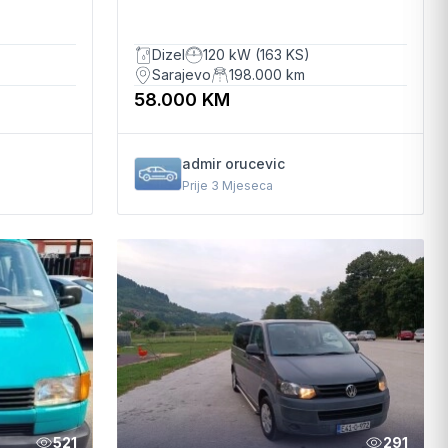
Automatski
Dizel
120 kW (163 KS)
Sarajevo
198.000
km
58.000 KM
admir orucevic
Prije 3 Mjeseca
521
291