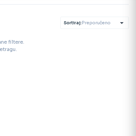
Sortiraj:
Preporučeno
e filtere.
etragu.