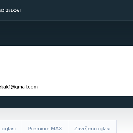
E
DIJELOVI
eljak1@gmail.com
oglasi
Premium MAX
Završeni oglasi