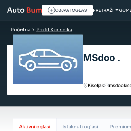
OBJAVI OGLAS
PRETRAŽI
GUM
Početna
Profil Korisnika
MSdoo .
Kiseljak
msdookis
Istaknuti oglasi
Premium 
Aktivni oglasi