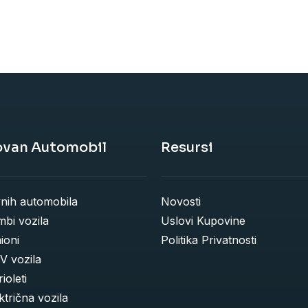
ovan Automobil
Resursi
vnih automobila
Novosti
bi vozila
Uslovi Kupovine
ioni
Politika Privatnosti
V vozila
ioleti
trična vozila