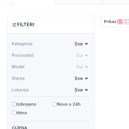
Prikaz
FILTERI
Sve
Kategorija
Svi
Proizvođač
Svi
Model
Sve
Stanje
Sve
Lokacija
Izdvojeno
Novo u 24h
Hitno
CIJENA